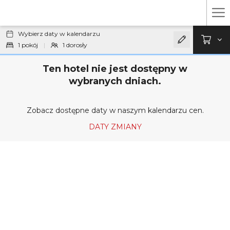
Ha
Wybierz daty w kalendarzu
Me
1
pokój
|
1
dorosły